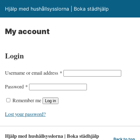
Hjälp med hushållsysslorna | Boka städhjälp
My account
Login
R
Username or email address
*
e
R
Password
*
q
e
u
Remember me
Log in
q
i
u
Lost your password?
r
i
e
r
d
Hjälp med hushållsysslorna | Boka städhjälp
e
Back to top