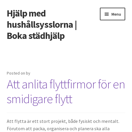
Hjälp med
Skip
Skip
Menu
to
to
hushållsysslorna |
navigation
content
Boka städhjälp
Home
Cart
Posted on
by
Att anlita flyttfirmor för en
Checkout
smidigare flytt
My account
Shop
Att flytta är ett stort projekt, både fysiskt och mentalt.
Förutom att packa, organisera och planera ska alla