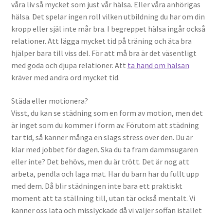
våra liv så mycket som just vår hälsa. Eller våra anhörigas
hälsa. Det spelar ingen roll vilken utbildning du har om din
kropp eller själ inte mår bra. I begreppet hälsa ingår också
relationer. Att lägga mycket tid på träning och äta bra
hjälper bara till viss del. För att må bra är det väsentligt
med goda och djupa relationer. Att
ta hand om hälsan
kräver med andra ord mycket tid.
Städa eller motionera?
Visst, du kan se städning som en form av motion, men det
är inget som du kommer i form av. Förutom att städning
tar tid, så känner många en slags stress över den. Du är
klar med jobbet för dagen. Ska du ta fram dammsugaren
eller inte? Det behövs, men du är trött. Det är nog att
arbeta, pendla och laga mat. Har du barn har du fullt upp
med dem. Då blir städningen inte bara ett praktiskt
moment att ta ställning till, utan tär också mentalt. Vi
känner oss lata och misslyckade då vi väljer soffan istället