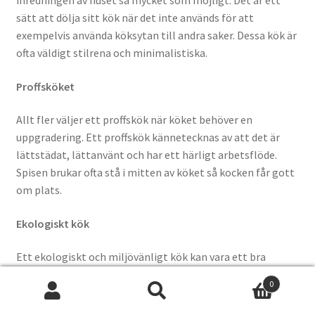
sätt att dölja sitt kök när det inte används för att
exempelvis använda köksytan till andra saker. Dessa kök är
ofta väldigt stilrena och minimalistiska.
Proffsköket
Allt fler väljer ett proffskök när köket behöver en
uppgradering. Ett proffskök kännetecknas av att det är
lättstädat, lättanvänt och har ett härligt arbetsflöde.
Spisen brukar ofta stå i mitten av köket så kocken får gott
om plats.
Ekologiskt kök
Ett ekologiskt och miljövänligt kök kan vara ett bra
alternativt oavsett vad för stil du är intresserad av. Val av
0
material, belysning och energieffektivitet är viktiga
Search
Search
aspekter att ta hänsyn till för att ta fram ett ekologiskt