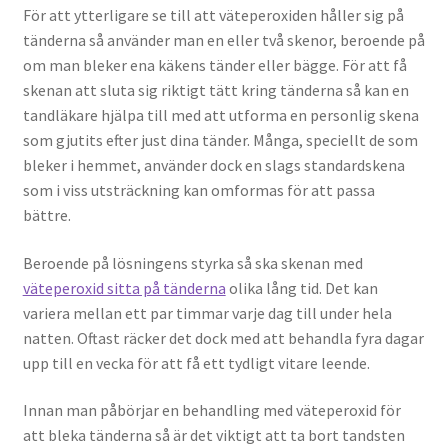
För att ytterligare se till att väteperoxiden håller sig på
tänderna så använder man en eller två skenor, beroende på
om man bleker ena käkens tänder eller bägge. För att få
skenan att sluta sig riktigt tätt kring tänderna så kan en
tandläkare hjälpa till med att utforma en personlig skena
som gjutits efter just dina tänder. Många, speciellt de som
bleker i hemmet, använder dock en slags standardskena
som i viss utsträckning kan omformas för att passa
bättre.
Beroende på lösningens styrka så ska skenan med
väteperoxid sitta på tänderna
olika lång tid. Det kan
variera mellan ett par timmar varje dag till under hela
natten. Oftast räcker det dock med att behandla fyra dagar
upp till en vecka för att få ett tydligt vitare leende.
Innan man påbörjar en behandling med väteperoxid för
att bleka tänderna så är det viktigt att ta bort tandsten