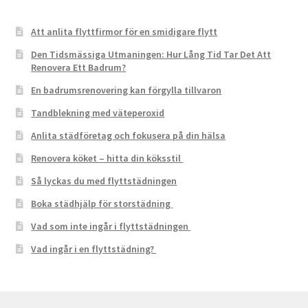
Att anlita flyttfirmor för en smidigare flytt
Den Tidsmässiga Utmaningen: Hur Lång Tid Tar Det Att
Renovera Ett Badrum?
En badrumsrenovering kan förgylla tillvaron
Tandblekning med väteperoxid
Anlita städföretag och fokusera på din hälsa
Renovera köket – hitta din köksstil
Så lyckas du med flyttstädningen
Boka städhjälp för storstädning
Vad som inte ingår i flyttstädningen
Vad ingår i en flyttstädning?