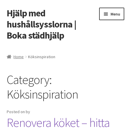
Hjälp med
Skip
Skip
Menu
to
to
hushållsysslorna |
navigation
content
Boka städhjälp
Home
Home
Köksinspiration
Cart
Category:
Checkout
Köksinspiration
My account
Shop
Posted on
by
Renovera köket – hitta